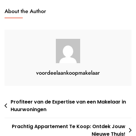
Een
About the Author
Huis
In
Utrecht
voordeelaankoopmakelaar
Berichtnavigatie
Profiteer van de Expertise van een Makelaar in
Huurwoningen
Prachtig Appartement Te Koop: Ontdek Jouw
Nieuwe Thuis!