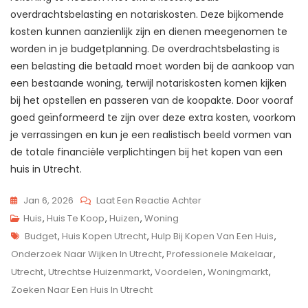
overdrachtsbelasting en notariskosten. Deze bijkomende
kosten kunnen aanzienlijk zijn en dienen meegenomen te
worden in je budgetplanning. De overdrachtsbelasting is
een belasting die betaald moet worden bij de aankoop van
een bestaande woning, terwijl notariskosten komen kijken
bij het opstellen en passeren van de koopakte. Door vooraf
goed geïnformeerd te zijn over deze extra kosten, voorkom
je verrassingen en kun je een realistisch beeld vormen van
de totale financiële verplichtingen bij het kopen van een
huis in Utrecht.
Op
Jan 6, 2026
Laat Een Reactie Achter
Praktische
Huis
,
Huis Te Koop
,
Huizen
,
Woning
Tags
Tips
Budget
,
Huis Kopen Utrecht
,
Hulp Bij Kopen Van Een Huis
,
Voor
Onderzoek Naar Wijken In Utrecht
,
Professionele Makelaar
,
Het
Utrecht
,
Utrechtse Huizenmarkt
,
Voordelen
,
Woningmarkt
,
Kopen
Zoeken Naar Een Huis In Utrecht
Van