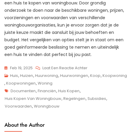
een huis te kopen van woningbouw. Door grondig
onderzoek te doen naar de beschikbare woningen, prijzen,
voorzieningen en voorwaarden van verschillende
woningbouworganisaties, kun je ervoor zorgen dat je de
juiste keuze maakt die aansluit bij jouw behoeften en
budget. Het vergelijken van opties stelt je in staat om een
goed geïnformeerde beslissing te nemen en uiteindelijk
een huis te vinden dat perfect bij jou past.
Op
Feb 19, 2025
Laat Een Reactie Achter
Voordelen
Huis
,
Huizen
,
Huurwoning
,
Huurwoningen
,
Koop
,
Koopwoning
Van
,
Koopwoningen
,
Woning
Tags
Het
Documenten
,
Financiën
,
Huis Kopen
,
Kopen
Huis Kopen Van Woningbouw
,
Regelingen
,
Subsidies
,
Van
Voorwaarden
,
Woningbouw
Een
Huis
About the Author
Van