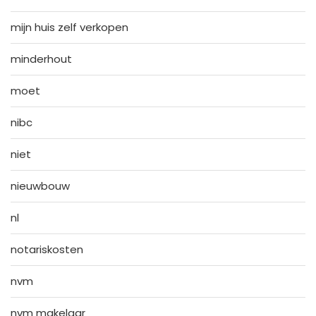
mijn huis zelf verkopen
minderhout
moet
nibc
niet
nieuwbouw
nl
notariskosten
nvm
nvm makelaar