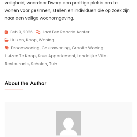
veiligheid, waardoor Dworp een prettige plek is om te
wonen voor gezinnen, stellen en individuen die op zoek zijn
naar een veilige woonomgeving.
Op
Feb 9, 2026
Laat Een Reactie Achter
Prachtig
Huizen
,
Koop
,
Woning
Tags
Huis
Droomwoning
,
Gezinswoning
,
Grootte Woning
,
Te
Huizen Te Koop
,
Knus Appartement
,
Landelijke Villa
,
Koop
Restaurants
,
Scholen
,
Tuin
In
Het
About the Author
Charmante
Dworp