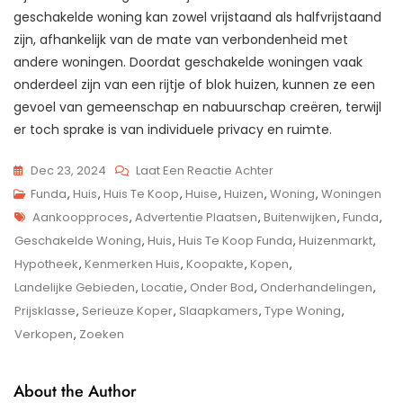
geschakelde woning kan zowel vrijstaand als halfvrijstaand
zijn, afhankelijk van de mate van verbondenheid met
andere woningen. Doordat geschakelde woningen vaak
onderdeel zijn van een rijtje of blok huizen, kunnen ze een
gevoel van gemeenschap en nabuurschap creëren, terwijl
er toch sprake is van individuele privacy en ruimte.
Op
Dec 23, 2024
Laat Een Reactie Achter
Prachtig
Funda
,
Huis
,
Huis Te Koop
,
Huise
,
Huizen
,
Woning
,
Woningen
Tags
Huis
Aankoopproces
,
Advertentie Plaatsen
,
Buitenwijken
,
Funda
,
Te
Geschakelde Woning
,
Huis
,
Huis Te Koop Funda
,
Huizenmarkt
,
Koop
Hypotheek
,
Kenmerken Huis
,
Koopakte
,
Kopen
,
Op
Landelijke Gebieden
,
Locatie
,
Onder Bod
,
Onderhandelingen
,
Funda:
Prijsklasse
,
Serieuze Koper
,
Slaapkamers
,
Type Woning
,
Jouw
Verkopen
,
Zoeken
Droomwoning
Wacht
About the Author