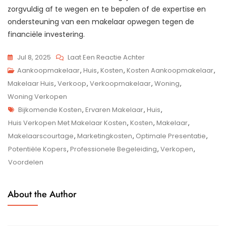
zorgvuldig af te wegen en te bepalen of de expertise en
ondersteuning van een makelaar opwegen tegen de
financiële investering.
Op
Jul 8, 2025
Laat Een Reactie Achter
Kosten
Aankoopmakelaar
,
Huis
,
Kosten
,
Kosten Aankoopmakelaar
,
Van
Makelaar Huis
,
Verkoop
,
Verkoopmakelaar
,
Woning
,
Huis
Woning Verkopen
Tags
Verkopen
Bijkomende Kosten
,
Ervaren Makelaar
,
Huis
,
Met
Huis Verkopen Met Makelaar Kosten
,
Kosten
,
Makelaar
,
Makelaar:
Makelaarscourtage
,
Marketingkosten
,
Optimale Presentatie
,
Wat
Potentiële Kopers
,
Professionele Begeleiding
,
Verkopen
,
Zijn
Voordelen
De
Tarieven
About the Author
En
Waar