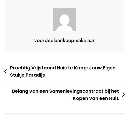
Moet
Je
Op
Letten?
voordeelaankoopmakelaar
Berichtnavigatie
Prachtig Vrijstaand Huis te Koop: Jouw Eigen
Stukje Paradijs
Belang van een Samenlevingscontract bij het
Kopen van een Huis