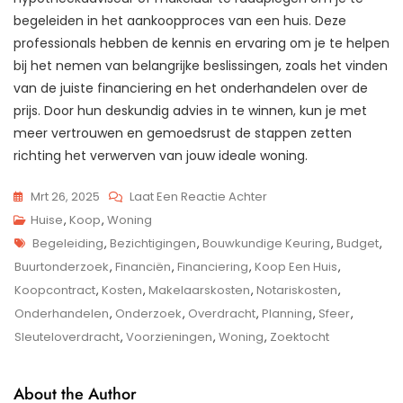
begeleiden in het aankoopproces van een huis. Deze
professionals hebben de kennis en ervaring om je te helpen
bij het nemen van belangrijke beslissingen, zoals het vinden
van de juiste financiering en het onderhandelen over de
prijs. Door hun deskundig advies in te winnen, kun je met
meer vertrouwen en gemoedsrust de stappen zetten
richting het verwerven van jouw ideale woning.
Op
Mrt 26, 2025
Laat Een Reactie Achter
Stappenplan
Huise
,
Koop
,
Woning
Tags
Voor
Begeleiding
,
Bezichtigingen
,
Bouwkundige Keuring
,
Budget
,
Het
Buurtonderzoek
,
Financiën
,
Financiering
,
Koop Een Huis
,
Kopen
Koopcontract
,
Kosten
,
Makelaarskosten
,
Notariskosten
,
Van
Onderhandelen
,
Onderzoek
,
Overdracht
,
Planning
,
Sfeer
,
Een
Sleuteloverdracht
,
Voorzieningen
,
Woning
,
Zoektocht
Huis:
Zo
About the Author