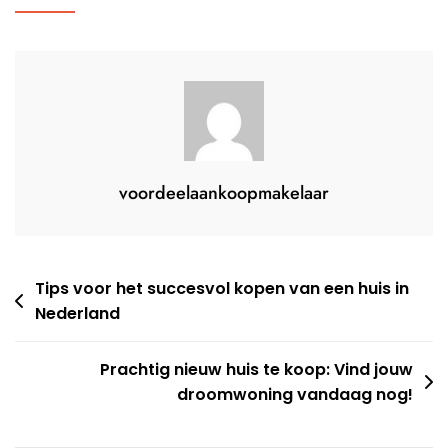
Bereid
Je
Je
Voor
Op
Een
Nieuwe
Woning
voordeelaankoopmakelaar
Berichtnavigatie
Tips voor het succesvol kopen van een huis in
Nederland
Prachtig nieuw huis te koop: Vind jouw
droomwoning vandaag nog!