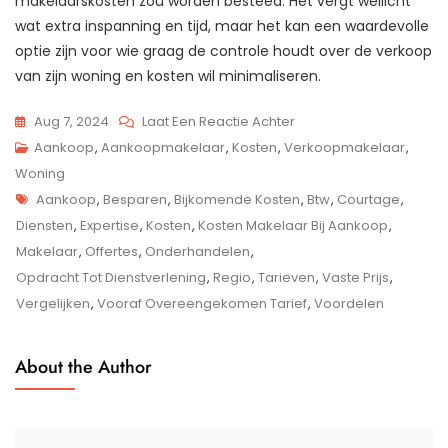
makelaarskosten zou worden besteed. Het vergt wellicht
wat extra inspanning en tijd, maar het kan een waardevolle
optie zijn voor wie graag de controle houdt over de verkoop
van zijn woning en kosten wil minimaliseren.
Op
Aug 7, 2024
Laat Een Reactie Achter
De
Aankoop
,
Aankoopmakelaar
,
Kosten
,
Verkoopmakelaar
,
Kosten
Woning
Tags
Van
Aankoop
,
Besparen
,
Bijkomende Kosten
,
Btw
,
Courtage
,
Een
Diensten
,
Expertise
,
Kosten
,
Kosten Makelaar Bij Aankoop
,
Makelaar
Makelaar
,
Offertes
,
Onderhandelen
,
Bij
Opdracht Tot Dienstverlening
,
Regio
,
Tarieven
,
Vaste Prijs
,
Aankoop:
Vergelijken
,
Vooraf Overeengekomen Tarief
,
Voordelen
Wat
Kost
About the Author
Het
Inschakelen
Van