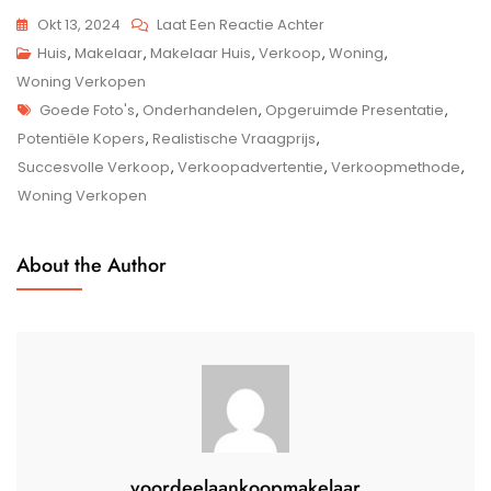
Op
Okt 13, 2024
Laat Een Reactie Achter
Essentiële
Huis
,
Makelaar
,
Makelaar Huis
,
Verkoop
,
Woning
,
Stappen
Woning Verkopen
Tags
Voor
Goede Foto's
,
Onderhandelen
,
Opgeruimde Presentatie
,
Een
Potentiële Kopers
,
Realistische Vraagprijs
,
Succesvolle
Succesvolle Verkoop
,
Verkoopadvertentie
,
Verkoopmethode
,
Woningverkoop
Woning Verkopen
About the Author
voordeelaankoopmakelaar