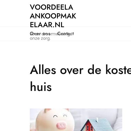
Naar
VOORDEELA
de
ANKOOPMAK
inhoud
ELAAR.NL
gaan
Over ons
Contact
Jouw droomwoning,
onze zorg.
Alles over de kost
huis