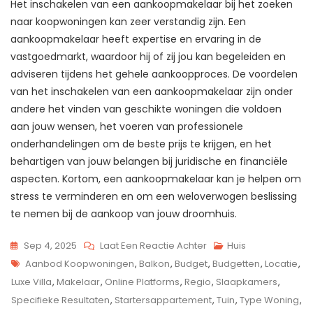
Het inschakelen van een aankoopmakelaar bij het zoeken
naar koopwoningen kan zeer verstandig zijn. Een
aankoopmakelaar heeft expertise en ervaring in de
vastgoedmarkt, waardoor hij of zij jou kan begeleiden en
adviseren tijdens het gehele aankoopproces. De voordelen
van het inschakelen van een aankoopmakelaar zijn onder
andere het vinden van geschikte woningen die voldoen
aan jouw wensen, het voeren van professionele
onderhandelingen om de beste prijs te krijgen, en het
behartigen van jouw belangen bij juridische en financiële
aspecten. Kortom, een aankoopmakelaar kan je helpen om
stress te verminderen en om een weloverwogen beslissing
te nemen bij de aankoop van jouw droomhuis.
Op
Sep 4, 2025
Laat Een Reactie Achter
Huis
Tags
Ontdek
Aanbod Koopwoningen
,
Balkon
,
Budget
,
Budgetten
,
Locatie
,
Het
Luxe Villa
,
Makelaar
,
Online Platforms
,
Regio
,
Slaapkamers
,
Diverse
Specifieke Resultaten
,
Startersappartement
,
Tuin
,
Type Woning
,