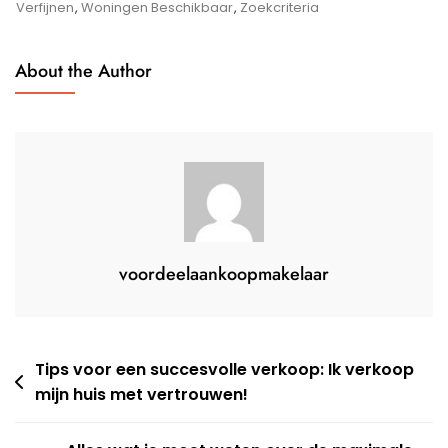
Aanbod
Verfijnen
,
Woningen Beschikbaar
,
Zoekcriteria
Van
Koopwoningen
About the Author
Voor
Jou!
voordeelaankoopmakelaar
Berichtnavigatie
Tips voor een succesvolle verkoop: Ik verkoop
mijn huis met vertrouwen!