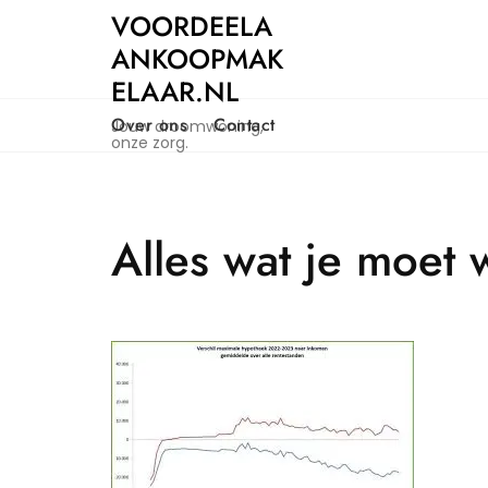
Naar
VOORDEELA
de
ANKOOPMAK
inhoud
ELAAR.NL
gaan
Over ons
Contact
Jouw droomwoning,
onze zorg.
Alles wat je moet