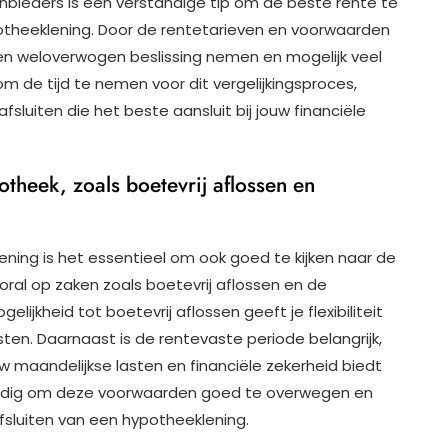
nbieders is een verstandige tip om de beste rente te
potheeklening. Door de rentetarieven en voorwaarden
 een weloverwogen beslissing nemen en mogelijk veel
m de tijd te nemen voor dit vergelijkingsproces,
fsluiten die het beste aansluit bij jouw financiële
theek, zoals boetevrij aflossen en
ning is het essentieel om ook goed te kijken naar de
ral op zaken zoals boetevrij aflossen en de
ijkheid tot boetevrij aflossen geeft je flexibiliteit
ten. Daarnaast is de rentevaste periode belangrijk,
 maandelijkse lasten en financiële zekerheid biedt
tandig om deze voorwaarden goed te overwegen en
fsluiten van een hypotheeklening.