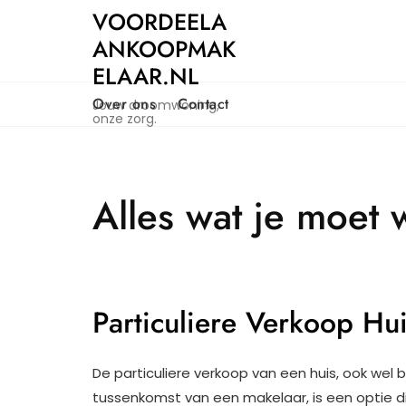
Naar
VOORDEELA
de
ANKOOPMAK
inhoud
ELAAR.NL
gaan
Over ons
Contact
Jouw droomwoning,
onze zorg.
Alles wat je moet 
Particuliere Verkoop Hu
De particuliere verkoop van een huis, ook wel
tussenkomst van een makelaar, is een optie di