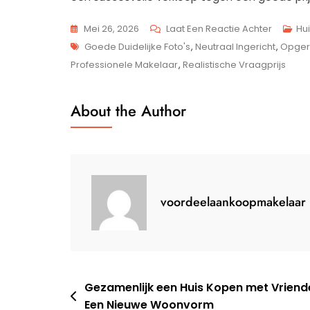
Op
Mei 26, 2026
Laat Een Reactie Achter
Hu
Tags
Alles
Goede Duidelijke Foto's
,
Neutraal Ingericht
,
Opger
Wat
Professionele Makelaar
,
Realistische Vraagprijs
Je
Moet
About the Author
Weten
Over
Particuli
Verkoo
Van
voordeelaankoopmakelaar
Je
Huis
Berichtnavigatie
Gezamenlijk een Huis Kopen met Vriend
Een Nieuwe Woonvorm