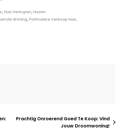
is
,
Huis Verkopen
,
Huizen
uimde Woning
,
Particuliere Verkoop Huis
,
ere
p
en:
Prachtig Onroerend Goed Te Koop: Vind
Jouw Droomwoning!