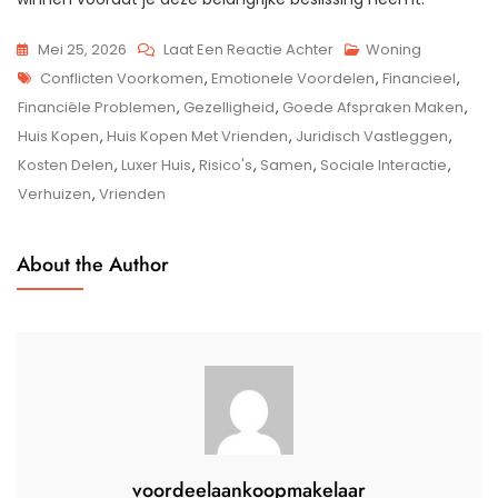
Op
Mei 25, 2026
Laat Een Reactie Achter
Woning
Tags
Gezamenlijk
Conflicten Voorkomen
,
Emotionele Voordelen
,
Financieel
,
Een
Financiële Problemen
,
Gezelligheid
,
Goede Afspraken Maken
,
Huis
Huis Kopen
,
Huis Kopen Met Vrienden
,
Juridisch Vastleggen
,
Kopen
Kosten Delen
,
Luxer Huis
,
Risico's
,
Samen
,
Sociale Interactie
,
Met
Verhuizen
,
Vrienden
Vrienden:
Een
About the Author
Nieuwe
Woonvorm
voordeelaankoopmakelaar