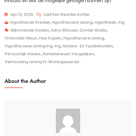
inhoudt en wat de mogelijke gevolgen kunnen zijn.
Op
Apr 13, 2025
Laat Een Reactie Achter
Hypotheekopties
Hypothecair Krediet
,
Hypothecaire Lening
,
Hypotheek
,
Ing
Tags
Bij
Bijkomende Kosten
,
Extra Aflossen Zonder Boete
,
ING:
Financiële Steun
,
Huis Kopen
,
Hypothecaire Lening
,
Vind
Hypothecaire Lening Ing
,
Ing
,
Notaris- En Taxatiekosten
,
De
Persoonlijk Advies
,
Rentetarieven Vergelijken
,
Ideale
Verhouding Lening En Woningwaarde
Hypothecaire
Lening
About the Author
Voor
Jouw
Woning