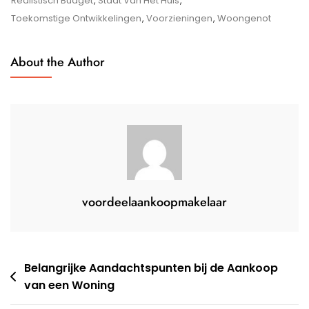
Realistisch Budget
,
Staat Van Het Huis
,
Aankoop
Toekomstige Ontwikkelingen
,
Voorzieningen
,
Woongenot
Van
Een
About the Author
Huis
voordeelaankoopmakelaar
Berichtnavigatie
Belangrijke Aandachtspunten bij de Aankoop
van een Woning