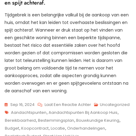
en spijt achteraf.
Tijdgebrek is een belangrijke valkuil bij de aankoop van een
huis, omdat het kan leiden tot overhaaste beslissingen en
spijt achteraf. Wanneer er druk staat op het vinden van
een geschikte woning binnen een beperkte tijdspanne,
bestaat het risico dat essentiële zaken over het hoofd
worden gezien of dat compromissen worden gesloten die
later tot teleurstelling kunnen leiden. Het is daarom van
groot belang om voldoende tijd te nemen voor het
aankoopproces, zodat alle aspecten grondig kunnen
worden overwogen en er geen spijtgevoelens ontstaan na
de aanschaf van een woning.
Op
Sep 16, 2024
Laat Een Reactie Achter
Uncategorized
Tags
Belangrijke
Aandachtspunten
,
Aandachtspunten Bij Aankoop Huis
,
Aandachtspunten
Bereikbaarheid
,
Bestemmingsplan
,
Bouwkundige Keuring
,
Bij
Budget
,
Koopcontract
,
Locatie
,
Onderhandelingen
,
De