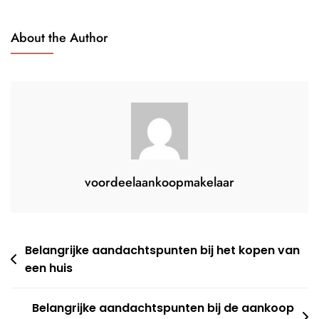
De
Aankoop
About the Author
Van
Een
Woning
voordeelaankoopmakelaar
Berichtnavigatie
Belangrijke aandachtspunten bij het kopen van
een huis
Belangrijke aandachtspunten bij de aankoop