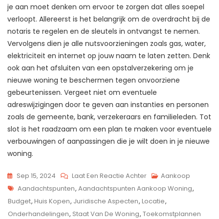
je aan moet denken om ervoor te zorgen dat alles soepel
verloopt. Allereerst is het belangrijk om de overdracht bij de
notaris te regelen en de sleutels in ontvangst te nemen.
Vervolgens dien je alle nutsvoorzieningen zoals gas, water,
elektriciteit en internet op jouw naam te laten zetten. Denk
ook aan het afsluiten van een opstalverzekering om je
nieuwe woning te beschermen tegen onvoorziene
gebeurtenissen. Vergeet niet om eventuele
adreswijzigingen door te geven aan instanties en personen
zoals de gemeente, bank, verzekeraars en familieleden. Tot
slot is het raadzaam om een plan te maken voor eventuele
verbouwingen of aanpassingen die je wilt doen in je nieuwe
woning.
Op
Sep 15, 2024
Laat Een Reactie Achter
Aankoop
Tags
Belangrijke
Aandachtspunten
,
Aandachtspunten Aankoop Woning
,
Aandachtspunten
Budget
,
Huis Kopen
,
Juridische Aspecten
,
Locatie
,
Bij
Onderhandelingen
,
Staat Van De Woning
,
Toekomstplannen