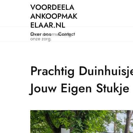
Naar
VOORDEELA
de
ANKOOPMAK
inhoud
ELAAR.NL
gaan
Over ons
Contact
Jouw droomwoning,
onze zorg.
Prachtig Duinhuis
Jouw Eigen Stukje