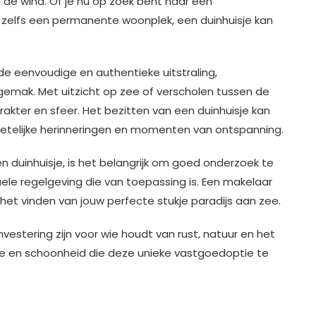
n de wind. Of je nu op zoek bent naar een
of zelfs een permanente woonplek, een duinhuisje kan
de eenvoudige en authentieke uitstraling,
mak. Met uitzicht op zee of verscholen tussen de
karakter en sfeer. Het bezitten van een duinhuisje kan
getelijke herinneringen en momenten van ontspanning.
n duinhuisje, is het belangrijk om goed onderzoek te
ele regelgeving die van toepassing is. Een makelaar
j het vinden van jouw perfecte stukje paradijs aan zee.
vestering zijn voor wie houdt van rust, natuur en het
me en schoonheid die deze unieke vastgoedoptie te