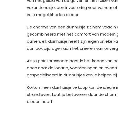
van het geluid van de golven en het ruisen va
vakantiehuisje, een investering voor verhuur 
vele mogelijkheden bieden.
De charme van een duinhuisje zit hem vaak in 
gecombineerd met het comfort van modern ge
duinen, elk duinhuisje heeft zijn eigen unieke 
dan ook bijdragen aan het creëren van onver
Als je geïnteresseerd bent in het kopen van ee
doen naar de locatie, voorzieningen en eventu
gespecialiseerd in duinhuisjes kan je helpen bi
Kortom, een duinhuisje te koop kan de ideale in
strandleven. Laat je betoveren door de char
bieden heeft.