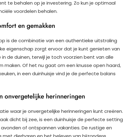
nt te behalen op je investering. Zo kun je optimaal
nanciële voordelen behalen.
comfort en gemakken
op is de combinatie van een authentieke uitstraling
 eigenschap zorgt ervoor dat je kunt genieten van
in de duinen, terwijl je toch voorzien bent van alle
m maken. Of het nu gaat om een knusse open haard,
euken, in een duinhuisje vind je de perfecte balans
an onvergetelijke herinneringen
atie waar je onvergetelijke herinneringen kunt creëren.
vaak dicht bij zee, is een duinhuisje de perfecte setting
 avonden of ontspannen vakanties. De rustige en
ime met dierbaren en het beleven van bijzondere