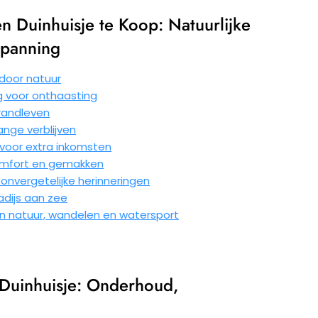
 Duinhuisje te Koop: Natuurlijke
panning
 door natuur
 voor onthaasting
randleven
ange verblijven
g voor extra inkomsten
omfort en gemakken
 onvergetelijke herinneringen
radijs aan zee
van natuur, wandelen en watersport
Duinhuisje: Onderhoud,