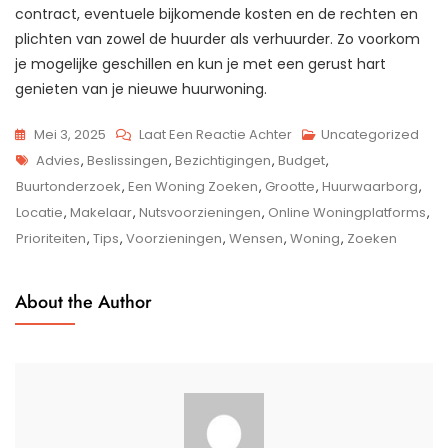
contract, eventuele bijkomende kosten en de rechten en
plichten van zowel de huurder als verhuurder. Zo voorkom
je mogelijke geschillen en kun je met een gerust hart
genieten van je nieuwe huurwoning.
Op
Mei 3, 2025
Laat Een Reactie Achter
Uncategorized
Tags
Op
Advies
,
Beslissingen
,
Bezichtigingen
,
Budget
,
Zoek
Buurtonderzoek
,
Een Woning Zoeken
,
Grootte
,
Huurwaarborg
,
Naar
Locatie
,
Makelaar
,
Nutsvoorzieningen
,
Online Woningplatforms
,
Jouw
Prioriteiten
,
Tips
,
Voorzieningen
,
Wensen
,
Woning
,
Zoeken
Droomwoning:
Tips
About the Author
Voor
Het
Vinden
Van
Een
Nieuwe