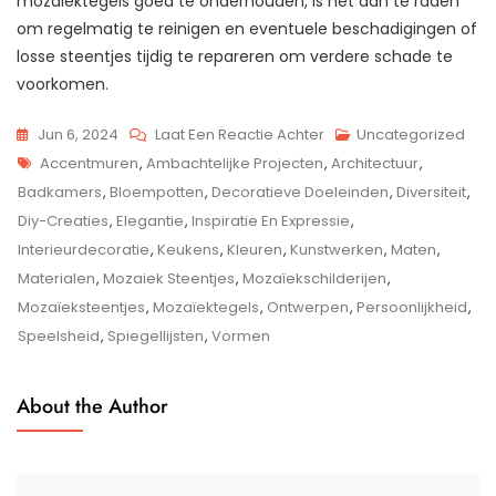
mozaïektegels goed te onderhouden, is het aan te raden
om regelmatig te reinigen en eventuele beschadigingen of
losse steentjes tijdig te repareren om verdere schade te
voorkomen.
Op
Jun 6, 2024
Laat Een Reactie Achter
Uncategorized
Tags
Creatief
Accentmuren
,
Ambachtelijke Projecten
,
Architectuur
,
Aan
Badkamers
,
Bloempotten
,
Decoratieve Doeleinden
,
Diversiteit
,
De
Diy-Creaties
,
Elegantie
,
Inspiratie En Expressie
,
Slag
Interieurdecoratie
,
Keukens
,
Kleuren
,
Kunstwerken
,
Maten
,
Met
Materialen
,
Mozaiek Steentjes
,
Mozaïekschilderijen
,
Mozaïek
Mozaïeksteentjes
,
Mozaïektegels
,
Ontwerpen
,
Persoonlijkheid
,
Steentjes:
Speelsheid
,
Spiegellijsten
,
Vormen
Inspiratie
Voor
About the Author
Decoratieve
Projecten