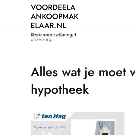
Naar
VOORDEELA
de
ANKOOPMAK
inhoud
ELAAR.NL
gaan
Over ons
Contact
Jouw droomwoning,
onze zorg.
Alles wat je moet 
hypotheek