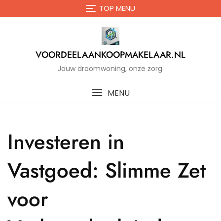
Naar
TOP MENU
de
inhoud
gaan
VOORDEELAANKOOPMAKELAAR.NL
Jouw droomwoning, onze zorg.
MENU
Investeren in
Vastgoed: Slimme Zet
voor