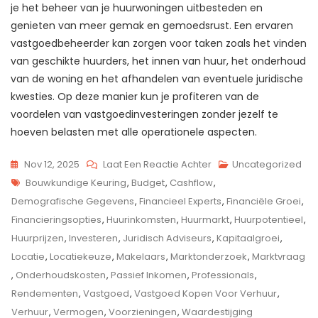
je het beheer van je huurwoningen uitbesteden en
genieten van meer gemak en gemoedsrust. Een ervaren
vastgoedbeheerder kan zorgen voor taken zoals het vinden
van geschikte huurders, het innen van huur, het onderhoud
van de woning en het afhandelen van eventuele juridische
kwesties. Op deze manier kun je profiteren van de
voordelen van vastgoedinvesteringen zonder jezelf te
hoeven belasten met alle operationele aspecten.
Op
Nov 12, 2025
Laat Een Reactie Achter
Uncategorized
Tags
Investeren
Bouwkundige Keuring
,
Budget
,
Cashflow
,
In
Demografische Gegevens
,
Financieel Experts
,
Financiële Groei
,
Vastgoed:
Financieringsopties
,
Huurinkomsten
,
Huurmarkt
,
Huurpotentieel
,
Slimme
Huurprijzen
,
Investeren
,
Juridisch Adviseurs
,
Kapitaalgroei
,
Zet
Locatie
,
Locatiekeuze
,
Makelaars
,
Marktonderzoek
,
Marktvraag
Voor
,
Onderhoudskosten
,
Passief Inkomen
,
Professionals
,
Verhuurdoeleinden
Rendementen
,
Vastgoed
,
Vastgoed Kopen Voor Verhuur
,
Verhuur
,
Vermogen
,
Voorzieningen
,
Waardestijging