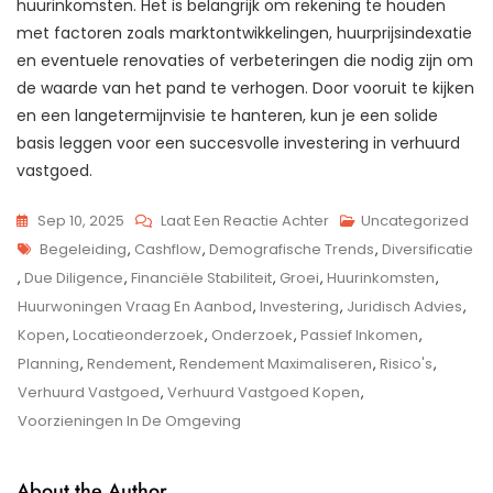
huurinkomsten. Het is belangrijk om rekening te houden
met factoren zoals marktontwikkelingen, huurprijsindexatie
en eventuele renovaties of verbeteringen die nodig zijn om
de waarde van het pand te verhogen. Door vooruit te kijken
en een langetermijnvisie te hanteren, kun je een solide
basis leggen voor een succesvolle investering in verhuurd
vastgoed.
Op
Sep 10, 2025
Laat Een Reactie Achter
Uncategorized
Tags
Investeren
Begeleiding
,
Cashflow
,
Demografische Trends
,
Diversificatie
In
,
Due Diligence
,
Financiële Stabiliteit
,
Groei
,
Huurinkomsten
,
Verhuurd
Huurwoningen Vraag En Aanbod
,
Investering
,
Juridisch Advies
,
Vastgoed:
Kopen
,
Locatieonderzoek
,
Onderzoek
,
Passief Inkomen
,
Een
Planning
,
Rendement
,
Rendement Maximaliseren
,
Risico's
,
Slimme
Verhuurd Vastgoed
,
Verhuurd Vastgoed Kopen
,
Zet
Voorzieningen In De Omgeving
Voor
Passief
About the Author