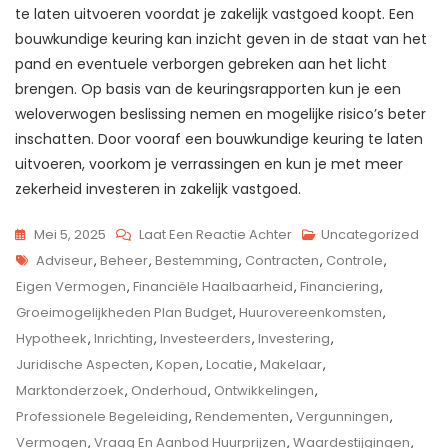
te laten uitvoeren voordat je zakelijk vastgoed koopt. Een
bouwkundige keuring kan inzicht geven in de staat van het
pand en eventuele verborgen gebreken aan het licht
brengen. Op basis van de keuringsrapporten kun je een
weloverwogen beslissing nemen en mogelijke risico’s beter
inschatten. Door vooraf een bouwkundige keuring te laten
uitvoeren, voorkom je verrassingen en kun je met meer
zekerheid investeren in zakelijk vastgoed.
Op
Mei 5, 2025
Laat Een Reactie Achter
Uncategorized
Tags
Tips
Adviseur
,
Beheer
,
Bestemming
,
Contracten
,
Controle
,
Voor
Eigen Vermogen
,
Financiële Haalbaarheid
,
Financiering
,
Het
Groeimogelijkheden Plan Budget
,
Huurovereenkomsten
,
Kopen
Hypotheek
,
Inrichting
,
Investeerders
,
Investering
,
Van
Juridische Aspecten
,
Kopen
,
Locatie
,
Makelaar
,
Zakelijk
Marktonderzoek
,
Onderhoud
,
Ontwikkelingen
,
Vastgoed:
Professionele Begeleiding
,
Rendementen
,
Vergunningen
,
Waar
Vermogen
,
Vraag En Aanbod Huurprijzen
,
Waardestijgingen
,