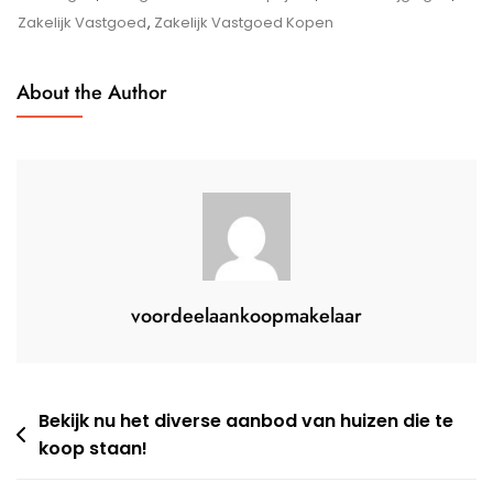
Moet
Zakelijk Vastgoed
,
Zakelijk Vastgoed Kopen
Je
Op
About the Author
Letten?
voordeelaankoopmakelaar
Berichtnavigatie
Bekijk nu het diverse aanbod van huizen die te
koop staan!