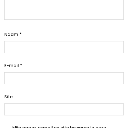
Naam
*
E-mail
*
Site
Mijn naam, e-mail en site bewaren in deze