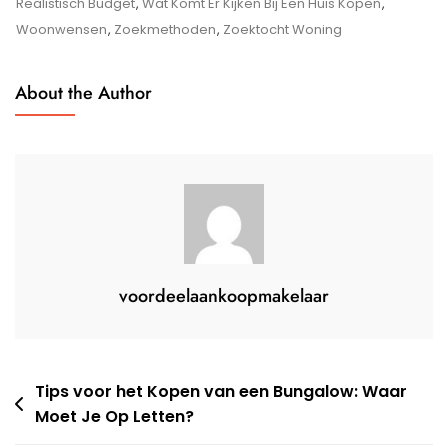
Allemaal
Realistisch Budget
,
Wat Komt Er Kijken Bij Een Huis Kopen
,
Kijken
Woonwensen
,
Zoekmethoden
,
Zoektocht Woning
Bij
Het
About the Author
Kopen
Van
Een
Huis?
voordeelaankoopmakelaar
Berichtnavigatie
Tips voor het Kopen van een Bungalow: Waar
Moet Je Op Letten?