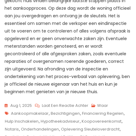
gekocht huis vinden belangrijke laatste stappen plaats in
het aankoopproces. Op deze dag wordt de woning officieel
aan jou overgedragen en ontvang je de sleutels. Het is
essentieel om samen met de verkoper een eindinspectie
uit te voeren om te controleren of alles volgens afspraak is
opgeleverd en er geen onverwachte zaken zijn. Eventuele
meterstanden worden genoteerd, en er wordt
gecontroleerd of alle afgesproken zaken, zoals eventuele
reparaties of overgenomen roerende goederen, correct
zijn uitgevoerd. Na afronding van de inspectie en
ondertekening van het proces-verbaal van oplevering, ben
je officieel de nieuwe eigenaar van het huis en kun je
beginnen met genieten van je nieuwe thuis.
Op
Aug 1, 2025
Laat Een Reactie Achter
Waar
Tags
Wat
Aankoopmakelaar
,
Bezichtigingen
,
Financiering Regelen
,
Komt
Hulp Inschakelen
,
Hypotheekadviseur
,
Koopovereenkomst
,
Er
Notaris
,
Onderhandelingen
,
Oplevering Sleuteloverdracht
,