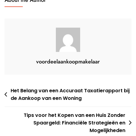
Kopen
Van
Een
Huis
voordeelaankoopmakelaar
Berichtnavigatie
Het Belang van een Accuraat Taxatierapport bij
de Aankoop van een Woning
Tips voor het Kopen van een Huis Zonder
Spaargeld: Financiële Strategieën en
Mogelijkheden