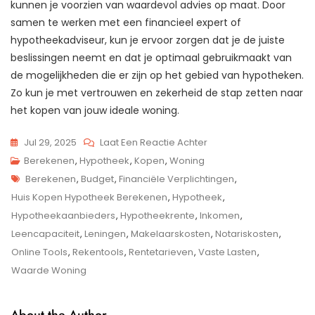
kunnen je voorzien van waardevol advies op maat. Door
samen te werken met een financieel expert of
hypotheekadviseur, kun je ervoor zorgen dat je de juiste
beslissingen neemt en dat je optimaal gebruikmaakt van
de mogelijkheden die er zijn op het gebied van hypotheken.
Zo kun je met vertrouwen en zekerheid de stap zetten naar
het kopen van jouw ideale woning.
Op
Jul 29, 2025
Laat Een Reactie Achter
Stappenplan
Berekenen
,
Hypotheek
,
Kopen
,
Woning
Tags
Voor
Berekenen
,
Budget
,
Financiële Verplichtingen
,
Het
Huis Kopen Hypotheek Berekenen
,
Hypotheek
,
Berekenen
Hypotheekaanbieders
,
Hypotheekrente
,
Inkomen
,
Van
Leencapaciteit
,
Leningen
,
Makelaarskosten
,
Notariskosten
,
Je
Online Tools
,
Rekentools
,
Rentetarieven
,
Vaste Lasten
,
Hypotheek
Waarde Woning
Bij
Het
About the Author