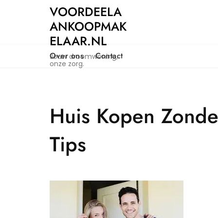
Naar
VOORDEELA
de
ANKOOPMAK
inhoud
ELAAR.NL
gaan
Over ons
Contact
Jouw droomwoning,
onze zorg.
Huis Kopen Zonde
Tips