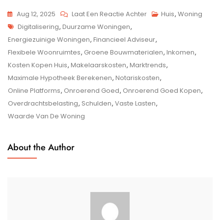
Op
Aug 12, 2025
Laat Een Reactie Achter
Huis
,
Woning
Tags
Tips
Digitalisering
,
Duurzame Woningen
,
Voor
Energiezuinige Woningen
,
Financieel Adviseur
,
Het
Flexibele Woonruimtes
,
Groene Bouwmaterialen
,
Inkomen
,
Succesvol
Kosten Kopen Huis
,
Makelaarskosten
,
Marktrends
,
Kopen
Maximale Hypotheek Berekenen
,
Notariskosten
,
Van
Online Platforms
,
Onroerend Goed
,
Onroerend Goed Kopen
,
Onroerend
Overdrachtsbelasting
,
Schulden
,
Vaste Lasten
,
Goed
Waarde Van De Woning
About the Author