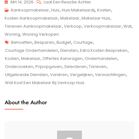
Op
Mrt 14, 2026
Laat Een Reactie Achter
Wat
Aankoopmakelaar
,
Huis
,
Huis Makelaardij
,
Kosten
,
Zijn
Kosten Aankoopmakelaar
,
Makelaar
,
Makelaar Huis
,
De
Tarieven Aankoopmakelaar
,
Verkoop
,
Verkoopmakelaar
,
Wat
,
Kosten
Woning
,
Woning Verkopen
Tags
Van
Behoeften
,
Besparen
,
Budget
,
Courtage
,
Een
Courtage Onderhandelen
,
Diensten
,
Extra Kosten Bespreken
,
Makelaar
Kosten
,
Makelaar
,
Offertes Aanvragen
,
Onderhandelen
,
Bij
Onderzoeken
,
Prijsopgaven
,
Selecteren
,
Tarieven
,
De
Uitgebreide Diensten
,
Variëren
,
Vergelijken
,
Verwachtingen
,
Verkoop
Wat Kost Een Makelaar Bij Verkoop Huis
Van
Een
About the Author
Huis?