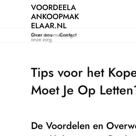
Naar
VOORDEELA
de
ANKOOPMAK
inhoud
ELAAR.NL
gaan
Over ons
Contact
Jouw droomwoning,
onze zorg.
Tips voor het Kope
Moet Je Op Letten
De Voordelen en Overwe